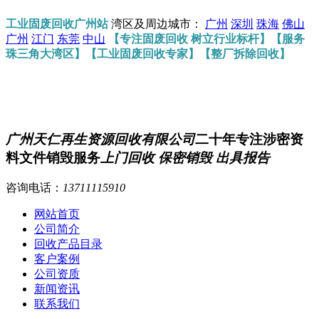
工业固废回收广州站
湾区及周边城市：
广州
深圳
珠海
佛山
广州
江门
东莞
中山
【专注固废回收 树立行业标杆】【服务
珠三角大湾区】【工业固废回收专家】【整厂拆除回收】
广州天仁再生资源回收有限公司
二十年专注涉密资
料文件销毁服务
上门回收 保密销毁 出具报告
咨询电话：
13711115910
网站首页
公司简介
回收产品目录
客户案例
公司资质
新闻资讯
联系我们