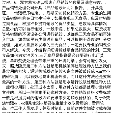
过程。6、双方核实确认报废产品销毁的数量及满意程度。、
产品销毁处理公司开具《产品销毁证明》报告。、开具凭
证。、销毁程序结束。、后期回访优化销毁方案。专业的过期
食品销毁机构在日常生活中，如果发现三无食品，应及时销毁
过期食品。根据准备提前销毁的食品类型、总数等具体情况，
总数小的可以自行销毁。一般来说，如果总数很大，应授权有
资格销毁的环保设备公司进行销毁，以确保三无食品不能再注
入市场。如果家里有少量过期食品，可以根据干湿度进行分类
处理。如果大量损坏发霉的三无食品，一定要找专业的销毁公
司来解决。今天，小编将详细讲解过期食品销毁的计划。三无
食品如何独立消灭？.三无食品是指饼是必须要进行电厂焚
烧。单独焚烧处理会带来严重的环境污染，会有可能引发火
灾，照成隐患第二种方法就是用机械破碎处理这种方法是我们
最常用的方法，通过机械粉碎使其涉密文件被破碎成~cm大小
的碎纸屑，可以有效地防止机密外漏。而且这种方法还是效率
最高的一种方法。第三种方法就是用水进行脱浆处理这种方法
一般很少用到，处理成本太高，用这种方法都是处理少量绝密
文件的。所以一般很难用到这种方法。文件销毁价格收费标准
一般是根据贵司的销毁方式要求来决定销毁价格的，对于&焚
烧销毁&，&熔浆销毁&是要按重量来收取费用的，费用较
高。位工作人员发现，并及时制止，目前这件文物被收藏在湖