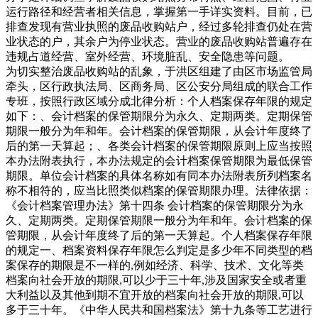
运行路径和经营者相关信息，掌握第一手详实资料。目前，已
排查发现有营业执照的废品收购站户，经过多轮排查仍处在营
业状态的户，其余户为停业状态。营业的废品收购站普遍存在
违规占道经营、室外经营、环境脏乱、安全隐患等问题。
为切实整治废品收购站的乱象，于洪区组建了由区市场监管局
牵头，区行政执法局、区商务局、区公安分局组成的联合工作
专班，按照行政区域分成北律分析：个人档案保存年限的规定
如下：、会计档案的保管期限分为永久、定期两类。定期保管
期限一般分为年和年。会计档案的保管期限，从会计年度终了
后的第一天算起；、各类会计档案的保管期限原则上应当按照
本办法附表执行，本办法规定的会计档案保管期限为最低保管
期限。单位会计档案的具体名称如有同本办法附表所列档案名
称不相符的，应当比照类似档案的保管期限办理。法律依据：
《会计档案管理办法》第十四条 会计档案的保管期限分为永
久、定期两类。定期保管期限一般分为年和年。会计档案的保
管期限，从会计年度终了后的第一天算起。个人档案保存年限
的规定一、档案资料保存年限怎么判定是多少年不同类型的档
案保存的期限是不一样的,例如经济、科学、技术、文化等类
档案向社会开放的期限,可以少于三十年,涉及国家安全或者重
大利益以及其他到期不宜开放的档案向社会开放的期限,可以
多于三十年。《中华人民共和国档案法》第十九条等工艺进行