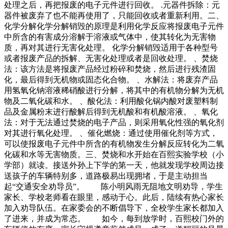
处理之后，再把报废的电子元件进行回收。 .元器件拆除：元
器件被废弃了也不能再使用了，只能回收或者重新利用。二、
化学分解化学分解销毁的原理是利用化学反应将报废电子元件
中所含的有害成分溶解于溶液或气体中，使其转化为无害物
质，再对其进行无害化处理。 化学分解销毁适用于各种型号
或者报废产品的拆解、无害化处理或者是回收处理。 、焚烧
法：该方法是将报废产品经过粉碎和焚烧，然后进行残渣固
化，最后得到无机物或固态化合物。 、水解法：将废弃产品
用氢氧化钠溶液稀硝酸进行分解，将其中的有机物分解为无机
物及二氧化碳和水。 、酸化法：利用酸化锅内酸对废塑料制
品及金属粉末进行酸解后得到无机酸和有机酸溶液。 、氧化
法：对于无法通过焚烧的电子产品，则采用氧化性强的氧化剂
对其进行氧化处理。 、催化燃烧：通过使用催化剂等方式，
可以使报废电子元件中所含的有机物发生分解反应转化为二氧
化碳和水等无害物质。三、焚烧和水开始在百熙实验学校（小
学部）就读。接送外孙上下学的第一天，他就发现学校周边接
送孩子的车辆特别多，道路极易出现拥堵，于是主动担当
起“交通安全劝导员”。 陈小明风雨无阻地文明劝导，学生
家长、学校老师看在眼里，感动于心。此后，陆续有热心家长
加入劝导队伍。在家委会的不断倡导下，全校学生家长都加入
了进来，并成为常态。 如今，每到放学时，百熙校门外的