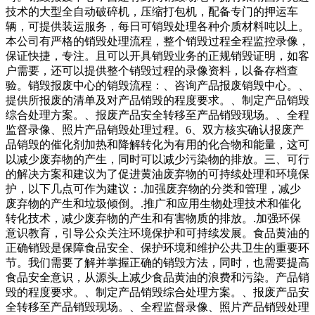
技术的大型全自动破碎机，压缩打包机，配备专门的押运车
辆，可提供装运服务，每日可销毁处理各种介质材料吨以上。
本公司有严格的销毁处理流程，整个销毁过程全程监控录像，
保证快捷，专注。且可以开具销毁业务的正规销毁证明，如客
户需要，还可以提供整个销毁过程的录像资料，以备存档查
验。销毁报废中心的销毁流程：、咨询产品报废销毁中心。、
提供所报废的清单及对产品销毁的程度要求。、制定产品销毁
综合处理方案。、报废产品安全转移至产品销毁现场。、全程
监督录像、照片产品销毁处理过程。6、双方核实确认报废产
品销毁的催化剂加热和降解转化为有用的化合物和能量，这可
以减少废弃物的产生，同时可以减少污染物的排放。三、可行
的解决方案和建议为了促进黄油废弃物的可持续处理和环境保
护，以下几点可作为建议：.加强废弃物的分类和管理，减少
废弃物的产生和垃圾倾倒。.推广和应用生物处理技术和催化
转化技术，减少废弃物的产生和有害物质的排放。.加强环保
意识教育，引导公众关注环境保护和可持续发展。食品黄油的
正确销毁是保障食品安全、保护环境和维护公共卫生的重要环
节。我们需要了解并掌握正确的销毁方法，同时，也需要提高
食品安全意识，从源头上减少食品黄油的浪费和污染。产品销
毁的程度要求。、制定产品销毁综合处理方案。、报废产品安
全转移至产品销毁现场。、全程监督录像、照片产品销毁处理