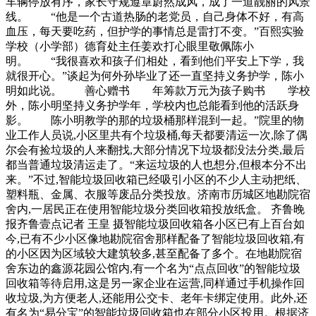
车辆停放有序，家长守规遵章蔚然成风，成了一道靓丽的风景
线。 “他是一个古道热肠的老党员，自己身体不好，有高
血压，每天要吃药，但护学的事情总是雷打不变。”百熙实验
学校（小学部）德育处主任姜欢打心眼里敬佩陈小
明。 “我很喜欢和孩子们相处，看到他们平安上下学，我
就很开心。”谈起为何外孙毕业了还一直坚持义务护学，陈小
明如此说。 善心赠书 年筹款万元为孩子购书 学校
外，陈小明坚持义务护学年，学校内也总能看到他的活跃身
影。 陈小明教学的那的垃圾桶那样混到一起。”院里的物
业工作人员说,小区里共有个垃圾桶,每天都要清运一次,除了偶
尔会有捡垃圾的人来翻找,大部分情况下垃圾都没法分类,最后
都当普通垃圾清运走了。“来运垃圾的人也想分,但根本分不出
来。”不过,智能垃圾回收箱已经吸引小区的不少人主动把纸、
塑料瓶、金属、衣服等废品分类投放。济南市历城区地勘院宿
舍内,一居民正在使用智能垃圾分类回收箱投放纸盒。 齐鲁晚
报齐鲁壹点记者 王皇 摄智能垃圾回收箱各小区已有上百台如
今,已有不少小区像地勘院宿舍那样配备了智能垃圾回收箱,有
的小区因为区域较大建筑较多,甚至配备了多个。在地勘院宿
舍东边的鑫源花园公馆内,有一个名为“点点回收”的智能垃圾
回收箱等待启用,这是另一家企业在运营,同样通过手机操作回
收垃圾,为方便老人,还能用公交卡、老年卡绑定使用。此外,还
有名为“易分宝”的智能垃圾回收箱也在部分小区投用。根据济