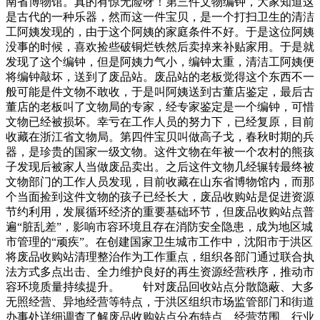
南省博物馆。真的有惊无险呀！第三件文物编钟，大家知道这
是古代的一种乐器，然而这一件宝贝，是一个打扫卫生的清洁
工阿姨发现的，由于这个阿姨的家庭条件不好。于是这位阿姨
没事的时候，喜欢捡些破铜烂铁然后卖掉来补贴家用。于是就
发现了这个编钟，但是阿姨力气小，编钟太重，清洁工阿姨便
将编钟敲坏，送到了废品站。废品站的老板觉得这个东西不一
般可能是件文物不敢收，于是叫阿姨送到古董店鉴定，最后古
董店的老板叫了文物局的专家，经专家鉴定是一个编钟，可惜
文物已经被损坏。幸亏在工作人员的努力下，已经复原，目前
收藏在浙江省文物局。第四件宝贝叫做高子戈，春秋时期的兵
器，是珍贵的国家一级文物。这件文物在年被一个农村的熊孩
子发现后被家人当做废品卖出。之后这件文物几经辗转最终被
文物部门的工作人员发现，目前收藏在山东省博物馆内，而那
个当面捡到这件文物的孩子已经长大，废品收购站是促进资源
节约利用，发展循环经济的重要基础环节，但废品收购站点普
遍“脏乱差”，影响市容环境且存在消防安全隐患，成为地区城
市管理的“顽疾”。在创建国家卫生城市工作中，沈阳市于洪区
将废品收购站清理整治作为工作重点，组织各部门通过联合执
法方式多点出击、全力维护良好的再生资源经营秩序，推动市
容环境质量持续提升。 针对废品回收站点分散隐蔽、大多
无照经营、异地经营等特点，于洪区组织市场监管部门和街道
办事处详细调查了解废品收购站点分布特点、经营范围、行业