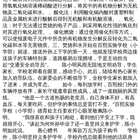
用氢氧化钠溶液稀硝酸进行分解，将其中的有机物分解为无机
物及二氧化碳和水。 、酸化法：利用酸化锅内酸对废塑料制
品及金属粉末进行酸解后得到无机酸和有机酸溶液。 、氧化
法：对于无法通过焚烧的电子产品，则采用氧化性强的氧化剂
对其进行氧化处理。 、催化燃烧：通过使用催化剂等方式，
可以使报废电子元件中所含的有机物发生分解反应转化为二氧
化碳和水等无害物质。三、焚烧和水开始在百熙实验学校（小
学部）就读。接送外孙上下学的第一天，他就发现学校周边接
送孩子的车辆特别多，道路极易出现拥堵，于是主动担当
起“交通安全劝导员”。 陈小明风雨无阻地文明劝导，学生
家长、学校老师看在眼里，感动于心。此后，陆续有热心家长
加入劝导队伍。在家委会的不断倡导下，全校学生家长都加入
了进来，并成为常态。 如今，每到放学时，百熙校门外的
车辆停放有序，家长守规遵章蔚然成风，成了一道靓丽的风景
线。 “他是一个古道热肠的老党员，自己身体不好，有高
血压，每天要吃药，但护学的事情总是雷打不变。”百熙实验
学校（小学部）德育处主任姜欢打心眼里敬佩陈小
明。 “我很喜欢和孩子们相处，看到他们平安上下学，我
就很开心。”谈起为何外孙毕业了还一直坚持义务护学，陈小
明如此说。 善心赠书 年筹款万元为孩子购书 学校
外，陈小明坚持义务护学年，学校内也总能看到他的活跃身