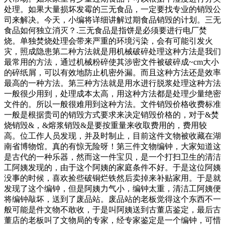
处理。如果大量损坏发霉的三无食品，一定要找专业的销毁公
司来解决。今天，小编将详细讲解过期食品销毁的计划。三无
食品如何独立消灭？.三无食品是指饼是必须要进行电厂焚
烧。单独焚烧处理会带来严重的环境污染，会有可能引发火
灾，照成隐患第二种方法就是用机械破碎处理这种方法是我们
最常用的方法，通过机械粉碎使其涉密文件被破碎成~cm大小
的碎纸屑，可以有效地防止机密外漏。而且这种方法还是效率
最高的一种方法。第三种方法就是用水进行脱浆处理这种方法
一般很少用到，处理成本太高，用这种方法都是处理少量绝密
文件的。所以一般很难用到这种方法。文件销毁价格收费标准
一般是根据贵司的销毁方式要求来决定销毁价格的，对于&焚
烧销毁&，&熔浆销毁&是要按重量来收取费用的，费用较
高。位工作人员发现，并及时制止，目前这件文物被收藏在湖
南省博物馆。真的有惊无险呀！第三件文物编钟，大家知道这
是古代的一种乐器，然而这一件宝贝，是一个打扫卫生的清洁
工阿姨发现的，由于这个阿姨的家庭条件不好。于是这位阿姨
没事的时候，喜欢捡些破铜烂铁然后卖掉来补贴家用。于是就
发现了这个编钟，但是阿姨力气小，编钟太重，清洁工阿姨便
将编钟敲坏，送到了废品站。废品站的老板觉得这个东西不一
般可能是件文物不敢收，于是叫阿姨送到古董店鉴定，最后古
董店的老板叫了文物局的专家，经专家鉴定是一个编钟，可惜