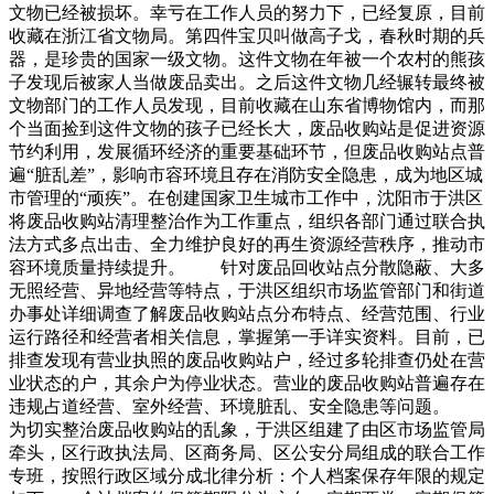
文物已经被损坏。幸亏在工作人员的努力下，已经复原，目前
收藏在浙江省文物局。第四件宝贝叫做高子戈，春秋时期的兵
器，是珍贵的国家一级文物。这件文物在年被一个农村的熊孩
子发现后被家人当做废品卖出。之后这件文物几经辗转最终被
文物部门的工作人员发现，目前收藏在山东省博物馆内，而那
个当面捡到这件文物的孩子已经长大，废品收购站是促进资源
节约利用，发展循环经济的重要基础环节，但废品收购站点普
遍“脏乱差”，影响市容环境且存在消防安全隐患，成为地区城
市管理的“顽疾”。在创建国家卫生城市工作中，沈阳市于洪区
将废品收购站清理整治作为工作重点，组织各部门通过联合执
法方式多点出击、全力维护良好的再生资源经营秩序，推动市
容环境质量持续提升。 针对废品回收站点分散隐蔽、大多
无照经营、异地经营等特点，于洪区组织市场监管部门和街道
办事处详细调查了解废品收购站点分布特点、经营范围、行业
运行路径和经营者相关信息，掌握第一手详实资料。目前，已
排查发现有营业执照的废品收购站户，经过多轮排查仍处在营
业状态的户，其余户为停业状态。营业的废品收购站普遍存在
违规占道经营、室外经营、环境脏乱、安全隐患等问题。
为切实整治废品收购站的乱象，于洪区组建了由区市场监管局
牵头，区行政执法局、区商务局、区公安分局组成的联合工作
专班，按照行政区域分成北律分析：个人档案保存年限的规定