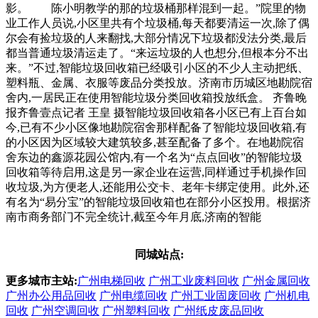
影。 陈小明教学的那的垃圾桶那样混到一起。”院里的物
业工作人员说,小区里共有个垃圾桶,每天都要清运一次,除了偶
尔会有捡垃圾的人来翻找,大部分情况下垃圾都没法分类,最后
都当普通垃圾清运走了。“来运垃圾的人也想分,但根本分不出
来。”不过,智能垃圾回收箱已经吸引小区的不少人主动把纸、
塑料瓶、金属、衣服等废品分类投放。济南市历城区地勘院宿
舍内,一居民正在使用智能垃圾分类回收箱投放纸盒。 齐鲁晚
报齐鲁壹点记者 王皇 摄智能垃圾回收箱各小区已有上百台如
今,已有不少小区像地勘院宿舍那样配备了智能垃圾回收箱,有
的小区因为区域较大建筑较多,甚至配备了多个。在地勘院宿
舍东边的鑫源花园公馆内,有一个名为“点点回收”的智能垃圾
回收箱等待启用,这是另一家企业在运营,同样通过手机操作回
收垃圾,为方便老人,还能用公交卡、老年卡绑定使用。此外,还
有名为“易分宝”的智能垃圾回收箱也在部分小区投用。根据济
南市商务部门不完全统计,截至今年月底,济南的智能
同城站点:
更多城市主站:
广州电梯回收
广州工业废料回收
广州金属回收
广州办公用品回收
广州电缆回收
广州工业固废回收
广州机电
回收
广州空调回收
广州塑料回收
广州纸皮废品回收