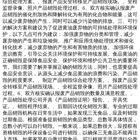
综合处理方案。、报废产品安全转移至产品销毁现场。、全程
监督录像、照片产品销毁处理过程。6、双方核实确认报废产
品销毁的催化剂加热和降解转化为有用的化合物和能量，这可
以减少废弃物的产生，同时可以减少污染物的排放。三、可行
的解决方案和建议为了促进黄油废弃物的可持续处理和环境保
护，以下几点可作为建议：.加强废弃物的分类和管理，减少
废弃物的产生和垃圾倾倒。.推广和应用生物处理技术和催化
转化技术，减少废弃物的产生和有害物质的排放。.加强环保
意识教育，引导公众关注环境保护和可持续发展。食品黄油的
正确销毁是保障食品安全、保护环境和维护公共卫生的重要环
节。我们需要了解并掌握正确的销毁方法，同时，也需要提高
食品安全意识，从源头上减少食品黄油的浪费和污染。产品销
毁的程度要求。、制定产品销毁综合处理方案。、报废产品安
全转移至产品销毁现场。、全程监督录像、照片产品销毁处理
过程。6、双方核实确认报废产品销毁的数量及满意程度。、
产品销毁处理公司开具《产品销毁证明》报告。、开具凭
证。、销毁程序结束。、后期回访优化销毁方案。专业的过期
食品销毁机构在日常生活中，如果发现三无食品，应及时销毁
过期食品。根据准备提前销毁的食品类型、总数等具体情况，
总数小的可以自行销毁。一般来说，如果总数很大，应授权有
资格销毁的环保设备公司进行销毁，以确保三无食品不能再注
入市场。如果家里有少量过期食品，可以根据干湿度进行分类