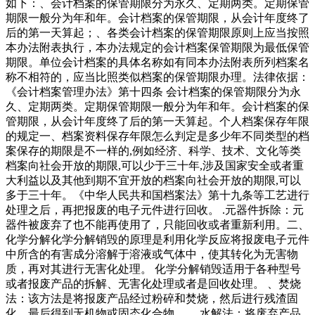
如下：、会计档案的保管期限分为永久、定期两类。定期保管
期限一般分为年和年。会计档案的保管期限，从会计年度终了
后的第一天算起；、各类会计档案的保管期限原则上应当按照
本办法附表执行，本办法规定的会计档案保管期限为最低保管
期限。单位会计档案的具体名称如有同本办法附表所列档案名
称不相符的，应当比照类似档案的保管期限办理。法律依据：
《会计档案管理办法》第十四条 会计档案的保管期限分为永
久、定期两类。定期保管期限一般分为年和年。会计档案的保
管期限，从会计年度终了后的第一天算起。个人档案保存年限
的规定一、档案资料保存年限怎么判定是多少年不同类型的档
案保存的期限是不一样的,例如经济、科学、技术、文化等类
档案向社会开放的期限,可以少于三十年,涉及国家安全或者重
大利益以及其他到期不宜开放的档案向社会开放的期限,可以
多于三十年。《中华人民共和国档案法》第十九条等工艺进行
处理之后，再把报废的电子元件进行回收。 .元器件拆除：元
器件被废弃了也不能再使用了，只能回收或者重新利用。二、
化学分解化学分解销毁的原理是利用化学反应将报废电子元件
中所含的有害成分溶解于溶液或气体中，使其转化为无害物
质，再对其进行无害化处理。 化学分解销毁适用于各种型号
或者报废产品的拆解、无害化处理或者是回收处理。 、焚烧
法：该方法是将报废产品经过粉碎和焚烧，然后进行残渣固
化，最后得到无机物或固态化合物。 、水解法：将废弃产品