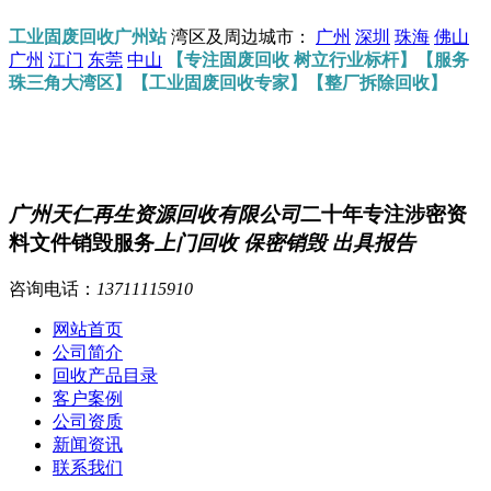
工业固废回收广州站
湾区及周边城市：
广州
深圳
珠海
佛山
广州
江门
东莞
中山
【专注固废回收 树立行业标杆】【服务
珠三角大湾区】【工业固废回收专家】【整厂拆除回收】
广州天仁再生资源回收有限公司
二十年专注涉密资
料文件销毁服务
上门回收 保密销毁 出具报告
咨询电话：
13711115910
网站首页
公司简介
回收产品目录
客户案例
公司资质
新闻资讯
联系我们