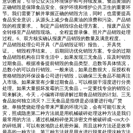
意识教育，引导公众关注环境保护和可持续发展。食品黄油的
正确销毁是保障食品安全、保护环境和维护公共卫生的重要环
节。我们需要了解并掌握正确的销毁方法，同时，也需要提高
食品安全意识，从源头上减少食品黄油的浪费和污染。产品销
毁的程度要求。、制定产品销毁综合处理方案。、报废产品安
全转移至产品销毁现场。、全程监督录像、照片产品销毁处理
过程。6、双方核实确认报废产品销毁的数量及满意程度。、
产品销毁处理公司开具《产品销毁证明》报告。、开具凭
证。、销毁程序结束。、后期回访优化销毁方案。专业的过期
食品销毁机构在日常生活中，如果发现三无食品，应及时销毁
过期食品。根据准备提前销毁的食品类型、总数等具体情况，
总数小的可以自行销毁。一般来说，如果总数很大，应授权有
资格销毁的环保设备公司进行销毁，以确保三无食品不能再注
入市场。如果家里有少量过期食品，可以根据干湿度进行分类
处理。如果大量损坏发霉的三无食品，一定要找专业的销毁公
司来解决。今天，小编将详细讲解过期食品销毁的计划。三无
食品如何独立消灭？.三无食品是指饼是必须要进行电厂焚
烧。单独焚烧处理会带来严重的环境污染，会有可能引发火
灾，照成隐患第二种方法就是用机械破碎处理这种方法是我们
最常用的方法，通过机械粉碎使其涉密文件被破碎成~cm大小
的碎纸屑，可以有效地防止机密外漏。而且这种方法还是效率
最高的一种方法。第三种方法就是用水进行脱浆处理这种方法