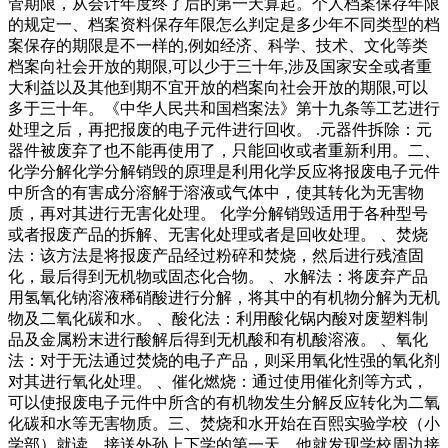
管期限，从会计年度终了后的第一天算起。个人档案保存年限
的规定一、档案资料保存年限怎么判定是多少年不同类型的档
案保存的期限是不一样的,例如经济、科学、技术、文化等类
档案向社会开放的期限,可以少于三十年,涉及国家安全或者重
大利益以及其他到期不宜开放的档案向社会开放的期限,可以
多于三十年。《中华人民共和国档案法》第十九条等工艺进行
处理之后，再把报废的电子元件进行回收。 .元器件拆除：元
器件被废弃了也不能再使用了，只能回收或者重新利用。二、
化学分解化学分解销毁的原理是利用化学反应将报废电子元件
中所含的有害成分溶解于溶液或气体中，使其转化为无害物
质，再对其进行无害化处理。 化学分解销毁适用于各种型号
或者报废产品的拆解、无害化处理或者是回收处理。 、焚烧
法：该方法是将报废产品经过粉碎和焚烧，然后进行残渣固
化，最后得到无机物或固态化合物。 、水解法：将废弃产品
用氢氧化钠溶液稀硝酸进行分解，将其中的有机物分解为无机
物及二氧化碳和水。 、酸化法：利用酸化锅内酸对废塑料制
品及金属粉末进行酸解后得到无机酸和有机酸溶液。 、氧化
法：对于无法通过焚烧的电子产品，则采用氧化性强的氧化剂
对其进行氧化处理。 、催化燃烧：通过使用催化剂等方式，
可以使报废电子元件中所含的有机物发生分解反应转化为二氧
化碳和水等无害物质。三、焚烧和水开始在百熙实验学校（小
学部）就读。接送外孙上下学的第一天，他就发现学校周边接