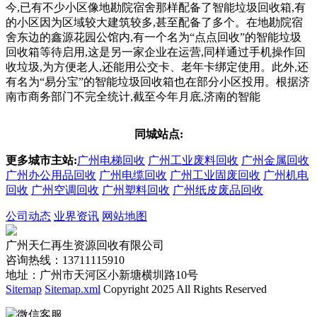
今,已有不少小区像地勘院宿舍那样配备了智能垃圾回收箱,有
的小区因为区域较大建筑较多,甚至配备了多个。在地勘院宿
舍东边的鑫源花园公馆内,有一个名为“点点回收”的智能垃圾
回收箱等待启用,这是另一家企业在运营,同样通过手机操作回
收垃圾,为方便老人,还能用公交卡、老年卡绑定使用。此外,还
有名为“易分宝”的智能垃圾回收箱也在部分小区投用。根据济
南市商务部门不完全统计,截至今年月底,济南的智能
同城站点:
更多城市主站:
广州电梯回收
广州工业废料回收
广州金属回收
广州办公用品回收
广州电缆回收
广州工业固废回收
广州机电
回收
广州空调回收
广州塑料回收
广州纸皮废品回收
公司动态
业界资讯
网站地图
广州天仁再生资源回收有限公司
咨询热线：13711115910
地址：广州市天河区小新塘横圳路10号
Sitemap
Sitemap.xml
Copyright 2025 All Rights Reserved
微信客服