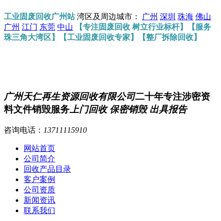
工业固废回收广州站
湾区及周边城市：
广州
深圳
珠海
佛山
广州
江门
东莞
中山
【专注固废回收 树立行业标杆】【服务
珠三角大湾区】【工业固废回收专家】【整厂拆除回收】
广州天仁再生资源回收有限公司
二十年专注涉密资
料文件销毁服务
上门回收 保密销毁 出具报告
咨询电话：
13711115910
网站首页
公司简介
回收产品目录
客户案例
公司资质
新闻资讯
联系我们