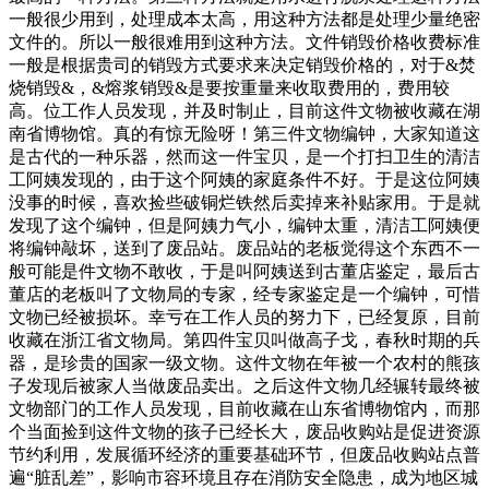
一般很少用到，处理成本太高，用这种方法都是处理少量绝密
文件的。所以一般很难用到这种方法。文件销毁价格收费标准
一般是根据贵司的销毁方式要求来决定销毁价格的，对于&焚
烧销毁&，&熔浆销毁&是要按重量来收取费用的，费用较
高。位工作人员发现，并及时制止，目前这件文物被收藏在湖
南省博物馆。真的有惊无险呀！第三件文物编钟，大家知道这
是古代的一种乐器，然而这一件宝贝，是一个打扫卫生的清洁
工阿姨发现的，由于这个阿姨的家庭条件不好。于是这位阿姨
没事的时候，喜欢捡些破铜烂铁然后卖掉来补贴家用。于是就
发现了这个编钟，但是阿姨力气小，编钟太重，清洁工阿姨便
将编钟敲坏，送到了废品站。废品站的老板觉得这个东西不一
般可能是件文物不敢收，于是叫阿姨送到古董店鉴定，最后古
董店的老板叫了文物局的专家，经专家鉴定是一个编钟，可惜
文物已经被损坏。幸亏在工作人员的努力下，已经复原，目前
收藏在浙江省文物局。第四件宝贝叫做高子戈，春秋时期的兵
器，是珍贵的国家一级文物。这件文物在年被一个农村的熊孩
子发现后被家人当做废品卖出。之后这件文物几经辗转最终被
文物部门的工作人员发现，目前收藏在山东省博物馆内，而那
个当面捡到这件文物的孩子已经长大，废品收购站是促进资源
节约利用，发展循环经济的重要基础环节，但废品收购站点普
遍“脏乱差”，影响市容环境且存在消防安全隐患，成为地区城