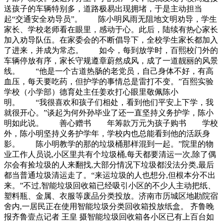
送孩子的车辆特别多，道路极易出现拥堵，于是主动担当
起“交通安全劝导员”。 陈小明风雨无阻地文明劝导，学生
家长、学校老师看在眼里，感动于心。此后，陆续有热心家长
加入劝导队伍。在家委会的不断倡导下，全校学生家长都加入
了进来，并成为常态。 如今，每到放学时，百熙校门外的
车辆停放有序，家长守规遵章蔚然成风，成了一道靓丽的风景
线。 “他是一个古道热肠的老党员，自己身体不好，有高
血压，每天要吃药，但护学的事情总是雷打不变。”百熙实验
学校（小学部）德育处主任姜欢打心眼里敬佩陈小
明。 “我很喜欢和孩子们相处，看到他们平安上下学，我
就很开心。”谈起为何外孙毕业了还一直坚持义务护学，陈小
明如此说。 善心赠书 年筹款万元为孩子购书 学校
外，陈小明坚持义务护学年，学校内也总能看到他的活跃身
影。 陈小明教学的那的垃圾桶那样混到一起。”院里的物
业工作人员说,小区里共有个垃圾桶,每天都要清运一次,除了偶
尔会有捡垃圾的人来翻找,大部分情况下垃圾都没法分类,最后
都当普通垃圾清运走了。“来运垃圾的人也想分,但根本分不出
来。”不过,智能垃圾回收箱已经吸引小区的不少人主动把纸、
塑料瓶、金属、衣服等废品分类投放。济南市历城区地勘院宿
舍内,一居民正在使用智能垃圾分类回收箱投放纸盒。 齐鲁晚
报齐鲁壹点记者 王皇 摄智能垃圾回收箱各小区已有上百台如