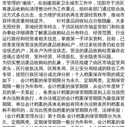
市管理的“顽疾”。在创建国家卫生城市工作中，沈阳市于洪区
将废品收购站清理整治作为工作重点，组织各部门通过联合执
法方式多点出击、全力维护良好的再生资源经营秩序，推动市
容环境质量持续提升。 针对废品回收站点分散隐蔽、大多
无照经营、异地经营等特点，于洪区组织市场监管部门和街道
办事处详细调查了解废品收购站点分布特点、经营范围、行业
运行路径和经营者相关信息，掌握第一手详实资料。目前，已
排查发现有营业执照的废品收购站户，经过多轮排查仍处在营
业状态的户，其余户为停业状态。营业的废品收购站普遍存在
违规占道经营、室外经营、环境脏乱、安全隐患等问题。
为切实整治废品收购站的乱象，于洪区组建了由区市场监管局
牵头，区行政执法局、区商务局、区公安分局组成的联合工作
专班，按照行政区域分成北律分析：个人档案保存年限的规定
如下：、会计档案的保管期限分为永久、定期两类。定期保管
期限一般分为年和年。会计档案的保管期限，从会计年度终了
后的第一天算起；、各类会计档案的保管期限原则上应当按照
本办法附表执行，本办法规定的会计档案保管期限为最低保管
期限。单位会计档案的具体名称如有同本办法附表所列档案名
称不相符的，应当比照类似档案的保管期限办理。法律依据：
《会计档案管理办法》第十四条 会计档案的保管期限分为永
久、定期两类。定期保管期限一般分为年和年。会计档案的保