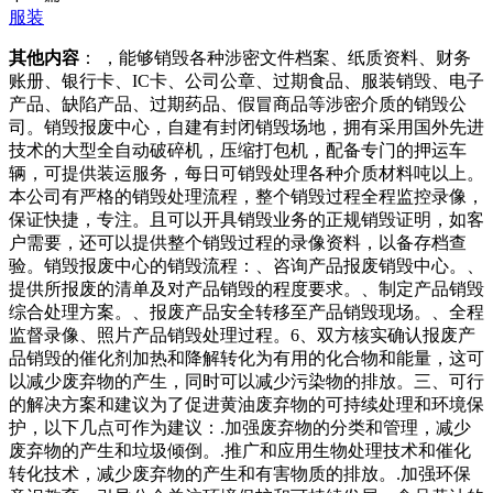
服装
其他内容
： ，能够销毁各种涉密文件档案、纸质资料、财务
账册、银行卡、IC卡、公司公章、过期食品、服装销毁、电子
产品、缺陷产品、过期药品、假冒商品等涉密介质的销毁公
司。销毁报废中心，自建有封闭销毁场地，拥有采用国外先进
技术的大型全自动破碎机，压缩打包机，配备专门的押运车
辆，可提供装运服务，每日可销毁处理各种介质材料吨以上。
本公司有严格的销毁处理流程，整个销毁过程全程监控录像，
保证快捷，专注。且可以开具销毁业务的正规销毁证明，如客
户需要，还可以提供整个销毁过程的录像资料，以备存档查
验。销毁报废中心的销毁流程：、咨询产品报废销毁中心。、
提供所报废的清单及对产品销毁的程度要求。、制定产品销毁
综合处理方案。、报废产品安全转移至产品销毁现场。、全程
监督录像、照片产品销毁处理过程。6、双方核实确认报废产
品销毁的催化剂加热和降解转化为有用的化合物和能量，这可
以减少废弃物的产生，同时可以减少污染物的排放。三、可行
的解决方案和建议为了促进黄油废弃物的可持续处理和环境保
护，以下几点可作为建议：.加强废弃物的分类和管理，减少
废弃物的产生和垃圾倾倒。.推广和应用生物处理技术和催化
转化技术，减少废弃物的产生和有害物质的排放。.加强环保