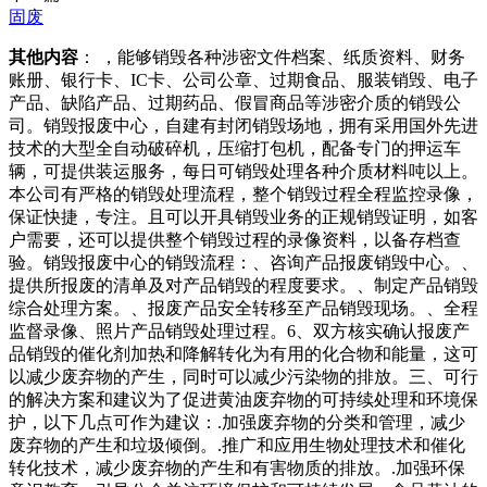
固废
其他内容
： ，能够销毁各种涉密文件档案、纸质资料、财务
账册、银行卡、IC卡、公司公章、过期食品、服装销毁、电子
产品、缺陷产品、过期药品、假冒商品等涉密介质的销毁公
司。销毁报废中心，自建有封闭销毁场地，拥有采用国外先进
技术的大型全自动破碎机，压缩打包机，配备专门的押运车
辆，可提供装运服务，每日可销毁处理各种介质材料吨以上。
本公司有严格的销毁处理流程，整个销毁过程全程监控录像，
保证快捷，专注。且可以开具销毁业务的正规销毁证明，如客
户需要，还可以提供整个销毁过程的录像资料，以备存档查
验。销毁报废中心的销毁流程：、咨询产品报废销毁中心。、
提供所报废的清单及对产品销毁的程度要求。、制定产品销毁
综合处理方案。、报废产品安全转移至产品销毁现场。、全程
监督录像、照片产品销毁处理过程。6、双方核实确认报废产
品销毁的催化剂加热和降解转化为有用的化合物和能量，这可
以减少废弃物的产生，同时可以减少污染物的排放。三、可行
的解决方案和建议为了促进黄油废弃物的可持续处理和环境保
护，以下几点可作为建议：.加强废弃物的分类和管理，减少
废弃物的产生和垃圾倾倒。.推广和应用生物处理技术和催化
转化技术，减少废弃物的产生和有害物质的排放。.加强环保