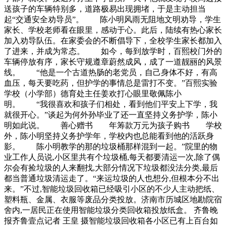
送孩子的车辆特别多，道路极易出现拥堵，于是主动担当
起“交通安全劝导员”。 陈小明风雨无阻地文明劝导，学生
家长、学校老师看在眼里，感动于心。此后，陆续有热心家长
加入劝导队伍。在家委会的不断倡导下，全校学生家长都加入
了进来，并成为常态。 如今，每到放学时，百熙校门外的
车辆停放有序，家长守规遵章蔚然成风，成了一道靓丽的风景
线。 “他是一个古道热肠的老党员，自己身体不好，有高
血压，每天要吃药，但护学的事情总是雷打不变。”百熙实验
学校（小学部）德育处主任姜欢打心眼里敬佩陈小
明。 “我很喜欢和孩子们相处，看到他们平安上下学，我
就很开心。”谈起为何外孙毕业了还一直坚持义务护学，陈小
明如此说。 善心赠书 年筹款万元为孩子购书 学校
外，陈小明坚持义务护学年，学校内也总能看到他的活跃身
影。 陈小明教学的那的垃圾桶那样混到一起。”院里的物
业工作人员说,小区里共有个垃圾桶,每天都要清运一次,除了偶
尔会有捡垃圾的人来翻找,大部分情况下垃圾都没法分类,最后
都当普通垃圾清运走了。“来运垃圾的人也想分,但根本分不出
来。”不过,智能垃圾回收箱已经吸引小区的不少人主动把纸、
塑料瓶、金属、衣服等废品分类投放。济南市历城区地勘院宿
舍内,一居民正在使用智能垃圾分类回收箱投放纸盒。 齐鲁晚
报齐鲁壹点记者 王皇 摄智能垃圾回收箱各小区已有上百台如