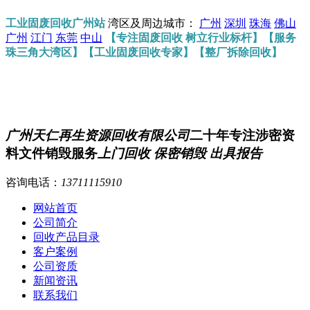
工业固废回收广州站
湾区及周边城市：
广州
深圳
珠海
佛山
广州
江门
东莞
中山
【专注固废回收 树立行业标杆】【服务
珠三角大湾区】【工业固废回收专家】【整厂拆除回收】
广州天仁再生资源回收有限公司
二十年专注涉密资
料文件销毁服务
上门回收 保密销毁 出具报告
咨询电话：
13711115910
网站首页
公司简介
回收产品目录
客户案例
公司资质
新闻资讯
联系我们