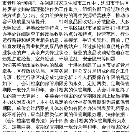
市管理的“顽疾”。在创建国家卫生城市工作中，沈阳市于洪区
将废品收购站清理整治作为工作重点，组织各部门通过联合执
法方式多点出击、全力维护良好的再生资源经营秩序，推动市
容环境质量持续提升。 针对废品回收站点分散隐蔽、大多
无照经营、异地经营等特点，于洪区组织市场监管部门和街道
办事处详细调查了解废品收购站点分布特点、经营范围、行业
运行路径和经营者相关信息，掌握第一手详实资料。目前，已
排查发现有营业执照的废品收购站户，经过多轮排查仍处在营
业状态的户，其余户为停业状态。营业的废品收购站普遍存在
违规占道经营、室外经营、环境脏乱、安全隐患等问题。
为切实整治废品收购站的乱象，于洪区组建了由区市场监管局
牵头，区行政执法局、区商务局、区公安分局组成的联合工作
专班，按照行政区域分成北律分析：个人档案保存年限的规定
如下：、会计档案的保管期限分为永久、定期两类。定期保管
期限一般分为年和年。会计档案的保管期限，从会计年度终了
后的第一天算起；、各类会计档案的保管期限原则上应当按照
本办法附表执行，本办法规定的会计档案保管期限为最低保管
期限。单位会计档案的具体名称如有同本办法附表所列档案名
称不相符的，应当比照类似档案的保管期限办理。法律依据：
《会计档案管理办法》第十四条 会计档案的保管期限分为永
久、定期两类。定期保管期限一般分为年和年。会计档案的保