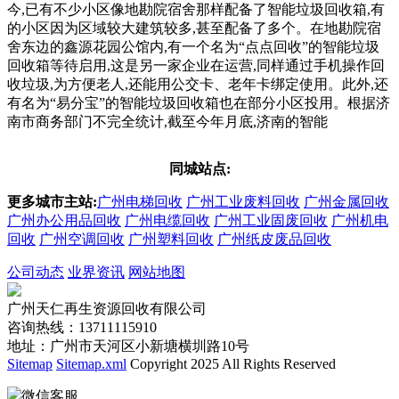
今,已有不少小区像地勘院宿舍那样配备了智能垃圾回收箱,有
的小区因为区域较大建筑较多,甚至配备了多个。在地勘院宿
舍东边的鑫源花园公馆内,有一个名为“点点回收”的智能垃圾
回收箱等待启用,这是另一家企业在运营,同样通过手机操作回
收垃圾,为方便老人,还能用公交卡、老年卡绑定使用。此外,还
有名为“易分宝”的智能垃圾回收箱也在部分小区投用。根据济
南市商务部门不完全统计,截至今年月底,济南的智能
同城站点:
更多城市主站:
广州电梯回收
广州工业废料回收
广州金属回收
广州办公用品回收
广州电缆回收
广州工业固废回收
广州机电
回收
广州空调回收
广州塑料回收
广州纸皮废品回收
公司动态
业界资讯
网站地图
广州天仁再生资源回收有限公司
咨询热线：13711115910
地址：广州市天河区小新塘横圳路10号
Sitemap
Sitemap.xml
Copyright 2025 All Rights Reserved
微信客服