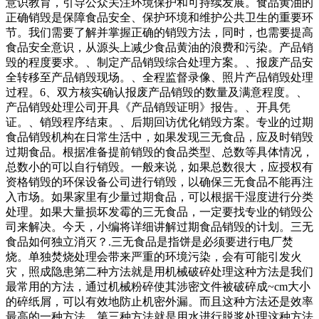
意识教育，引导公众关注环境保护和可持续发展。食品黄油的
正确销毁是保障食品安全、保护环境和维护公共卫生的重要环
节。我们需要了解并掌握正确的销毁方法，同时，也需要提高
食品安全意识，从源头上减少食品黄油的浪费和污染。产品销
毁的程度要求。、制定产品销毁综合处理方案。、报废产品安
全转移至产品销毁现场。、全程监督录像、照片产品销毁处理
过程。6、双方核实确认报废产品销毁的数量及满意程度。、
产品销毁处理公司开具《产品销毁证明》报告。、开具凭
证。、销毁程序结束。、后期回访优化销毁方案。专业的过期
食品销毁机构在日常生活中，如果发现三无食品，应及时销毁
过期食品。根据准备提前销毁的食品类型、总数等具体情况，
总数小的可以自行销毁。一般来说，如果总数很大，应授权有
资格销毁的环保设备公司进行销毁，以确保三无食品不能再注
入市场。如果家里有少量过期食品，可以根据干湿度进行分类
处理。如果大量损坏发霉的三无食品，一定要找专业的销毁公
司来解决。今天，小编将详细讲解过期食品销毁的计划。三无
食品如何独立消灭？.三无食品是指饼是必须要进行电厂焚
烧。单独焚烧处理会带来严重的环境污染，会有可能引发火
灾，照成隐患第二种方法就是用机械破碎处理这种方法是我们
最常用的方法，通过机械粉碎使其涉密文件被破碎成~cm大小
的碎纸屑，可以有效地防止机密外漏。而且这种方法还是效率
最高的一种方法。第三种方法就是用水进行脱浆处理这种方法