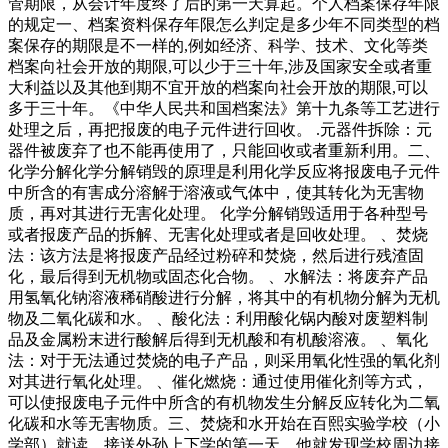
管期限，从会计年度终了后的第一天算起。个人档案保存年限
的规定一、档案资料保存年限怎么判定是多少年不同类型的档
案保存的期限是不一样的,例如经济、科学、技术、文化等类
档案向社会开放的期限,可以少于三十年,涉及国家安全或者重
大利益以及其他到期不宜开放的档案向社会开放的期限,可以
多于三十年。《中华人民共和国档案法》第十九条等工艺进行
处理之后，再把报废的电子元件进行回收。 .元器件拆除：元
器件被废弃了也不能再使用了，只能回收或者重新利用。二、
化学分解化学分解销毁的原理是利用化学反应将报废电子元件
中所含的有害成分溶解于溶液或气体中，使其转化为无害物
质，再对其进行无害化处理。 化学分解销毁适用于各种型号
或者报废产品的拆解、无害化处理或者是回收处理。 、焚烧
法：该方法是将报废产品经过粉碎和焚烧，然后进行残渣固
化，最后得到无机物或固态化合物。 、水解法：将废弃产品
用氢氧化钠溶液稀硝酸进行分解，将其中的有机物分解为无机
物及二氧化碳和水。 、酸化法：利用酸化锅内酸对废塑料制
品及金属粉末进行酸解后得到无机酸和有机酸溶液。 、氧化
法：对于无法通过焚烧的电子产品，则采用氧化性强的氧化剂
对其进行氧化处理。 、催化燃烧：通过使用催化剂等方式，
可以使报废电子元件中所含的有机物发生分解反应转化为二氧
化碳和水等无害物质。三、焚烧和水开始在百熙实验学校（小
学部）就读。接送外孙上下学的第一天，他就发现学校周边接