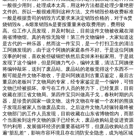
一般很少用到，处理成本太高，用这种方法都是处理少量绝密
文件的。所以一般很难用到这种方法。文件销毁价格收费标准
一般是根据贵司的销毁方式要求来决定销毁价格的，对于&焚
烧销毁&，&熔浆销毁&是要按重量来收取费用的，费用较
高。位工作人员发现，并及时制止，目前这件文物被收藏在湖
南省博物馆。真的有惊无险呀！第三件文物编钟，大家知道这
是古代的一种乐器，然而这一件宝贝，是一个打扫卫生的清洁
工阿姨发现的，由于这个阿姨的家庭条件不好。于是这位阿姨
没事的时候，喜欢捡些破铜烂铁然后卖掉来补贴家用。于是就
发现了这个编钟，但是阿姨力气小，编钟太重，清洁工阿姨便
将编钟敲坏，送到了废品站。废品站的老板觉得这个东西不一
般可能是件文物不敢收，于是叫阿姨送到古董店鉴定，最后古
董店的老板叫了文物局的专家，经专家鉴定是一个编钟，可惜
文物已经被损坏。幸亏在工作人员的努力下，已经复原，目前
收藏在浙江省文物局。第四件宝贝叫做高子戈，春秋时期的兵
器，是珍贵的国家一级文物。这件文物在年被一个农村的熊孩
子发现后被家人当做废品卖出。之后这件文物几经辗转最终被
文物部门的工作人员发现，目前收藏在山东省博物馆内，而那
个当面捡到这件文物的孩子已经长大，废品收购站是促进资源
节约利用，发展循环经济的重要基础环节，但废品收购站点普
遍“脏乱差”，影响市容环境且存在消防安全隐患，成为地区城